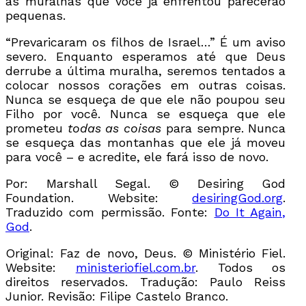
as muralhas que você já enfrentou parecerão
pequenas.
“Prevaricaram os filhos de Israel…” É um aviso
severo. Enquanto esperamos até que Deus
derrube a última muralha, seremos tentados a
colocar nossos corações em outras coisas.
Nunca se esqueça de que ele não poupou seu
Filho por você. Nunca se esqueça que ele
prometeu
todas as coisas
para sempre. Nunca
se esqueça das montanhas que ele já moveu
para você – e acredite, ele fará isso de novo.
Por: Marshall Segal. © Desiring God
Foundation. Website:
desiringGod.org
.
Traduzido com permissão. Fonte:
Do It Again,
God
.
Original: Faz de novo, Deus. © Ministério Fiel.
Website:
ministeriofiel.com.br
. Todos os
direitos reservados. Tradução: Paulo Reiss
Junior. Revisão: Filipe Castelo Branco.