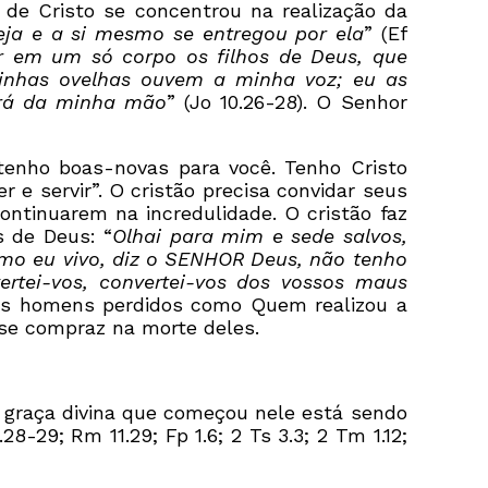
de Cristo se concentrou na realização da
eja e a si mesmo se entregou por ela
” (Ef
 em um só corpo os filhos de Deus, que
inhas ovelhas ouvem a minha voz; eu as
ará da minha mão
” (Jo 10.26-28). O Senhor
tenho boas-novas para você. Tenho Cristo
r e servir”. O cristão precisa convidar seus
ntinuarem na incredulidade. O cristão faz
s de Deus: “
Olhai para mim e sede salvos,
omo eu vivo, diz o SENHOR Deus, não tenho
rtei-vos, convertei-vos dos vossos maus
 aos homens perdidos como Quem realizou a
se compraz na morte deles.
da graça divina que começou nele está sendo
-29; Rm 11.29; Fp 1.6; 2 Ts 3.3; 2 Tm 1.12;