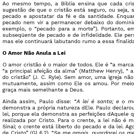
Ao mesmo tempo, a Bíblia ensina que cada crist
sugestão de que o cristão está seguro, ou seja,
pecado e apostatar da fé e da santidade. Enquan
pecado nem vir a permanecer debaixo do domínio 
exemplo, o “pecado para a morte”). Portanto, e
subseqüente de pecado e de infidelidade. Ele per
mas ele continuará labutando rumo a essa finalid
O Amor Não Anula a Lei
O amor cristão é o maior de todos. Ele é “a marca 
“a principal afeição da alma” (Matthew Henry), “ a
do cristão” (J. C. Ryle). Sem amor, uma igreja 
mutuamente, assim como Ele os amou. Por meio
graça mais semelhante a Deus.
Ainda assim, Paulo disse: “
A lei é santa; e o 
demonstra a própria natureza dEle. Paulo declarou
lei, porque ela demonstra as perfeições dAquele q
realizada por Cristo. Para o crente, a lei não 
Sinai; o crente está liberto do pecado e da lei. A
de Cristo” (Gl 6.2). “
Se me amais, guardarei os 