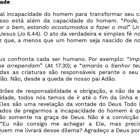
dade
al incapacidade do homem para transformar seu car
Isso está além da capacidade do homem. “
Pode,
zer o bem, estando acostumados a fazer o mal
” (Jr
 Jesus (Jo 6.44). O ato da verdadeira e simples fé 
iz que, a menos que um homem seja nascido de nov
s confronta cada ser humano. Por exemplo: “
Imp
 se arrependam
” (At 17.30); e “
amarás o Senhor te
as as criaturas são responsáveis perante o seu
o. Não, desde a queda de nosso pai Adão.
rões de responsabilidade e obrigação, e não de 
idade, todos nós temos de ir até o fim da linha e
Eles são uma revelação da vontade do Deus Todo
tados de pregarmos a incapacidade do homem é q
r tão somente na graça de Deus. Não é a convicç
 “Eu não consigo me achegar a Ele, mas preci
em me livrará desse dilema? Agradeço a Deus por C