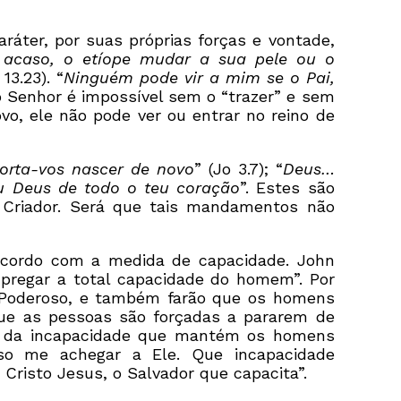
áter, por suas próprias forças e vontade,
 acaso, o etíope mudar a sua pele ou o
 13.23). “
Ninguém pode vir a mim se o Pai,
no Senhor é impossível sem o “trazer” e sem
o, ele não pode ver ou entrar no reino de
orta-vos nascer de novo
” (Jo 3.7); “
Deus…
u Deus de todo o teu coração
”. Estes são
 Criador. Será que tais mandamentos não
acordo com a medida de capacidade. John
 pregar a total capacidade do homem”. Por
 Poderoso, e também farão que os homens
ue as pessoas são forçadas a pararem de
ão da incapacidade que mantém os homens
so me achegar a Ele. Que incapacidade
risto Jesus, o Salvador que capacita”.