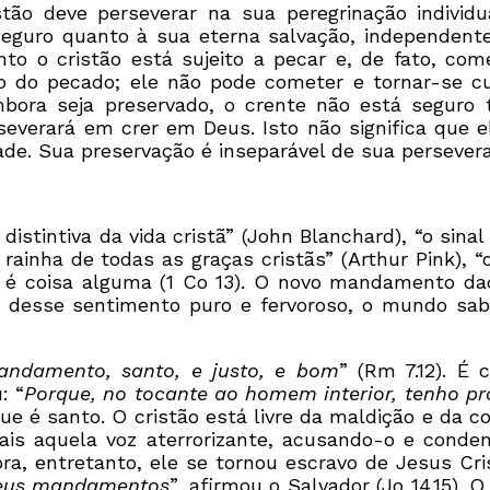
ão deve perseverar na sua peregrinação individua
 seguro quanto à sua eterna salvação, independen
to o cristão está sujeito a pecar e, de fato, co
do pecado; ele não pode cometer e tornar-se culp
mbora seja preservado, o crente não está seguro
severará em crer em Deus. Isto não significa que e
ade. Sua preservação é inseparável de sua persever
distintiva da vida cristã” (John Blanchard), “o sina
 rainha de todas as graças cristãs” (Arthur Pink), 
não é coisa alguma (1 Co 13). O novo mandamento 
 desse sentimento puro e fervoroso, o mundo sa
mandamento, santo, e justo, e bom
” (Rm 7.12). É
: “
Porque, no tocante ao homem interior, tenho pr
ue é santo. O cristão está livre da maldição e da c
é mais aquela voz aterrorizante, acusando-o e con
gora, entretanto, ele se tornou escravo de Jesus Cri
meus mandamentos
”, afirmou o Salvador (Jo 14.15).