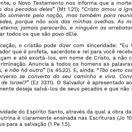
nte, o Novo Testamento nos informa que a morte 
o dos pecados deles
” (Mt 1.21); “
Cristo amou a igr
não somente pela nação, mas também para reunir
edes, porque não sois das minhas ovelhas. As m
 eterna; jamais perecerão, e ninguém as arrebat
ar todos os que são povo dEle.
eção, o cristão pode dizer com sinceridade: “Eu 
ador que é profeta, sacerdote e rei para você recebe
çam e até exortá-los, em nome de Cristo, a não co
criminação. Anuncia a todos os homens as palavra
s, e não há outro
” (Is 45.22). E, ainda: “
Tão certo c
verso se converta do seu caminho e viva. Conve
de Israel?
” (Ez 33.11). O Salvador é apresentado
mente deseja salvá-los de seus pecados e que não 
ividade do Espírito Santo, através da qual a obra 
trina é claramente ensinada nas Escrituras (Jo 10.28
s para a salvação (1 Pe 1.5).