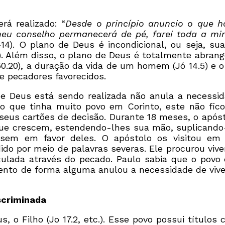
á realizado: “
Desde o princípio anuncio o que h
eu conselho permanecerá de pé, farei toda a mi
13-14). O plano de Deus é incondicional, ou seja,
). Além disso, o plano de Deus é totalmente abran
50.20), a duração da vida de um homem (Jó 14.5) e o 
 pecadores favorecidos.
 de Deus está sendo realizada não anula a neces
lo que tinha muito povo em Corinto, este não fi
 seus cartões de decisão. Durante 18 meses, o após
o que crescem, estendendo-lhes sua mão, suplicand
ssem em favor deles. O apóstolo os visitou em 
ido por meio de palavras severas. Ele procurou viv
lada através do pecado. Paulo sabia que o povo
mento de forma alguma anulou a necessidade de viv
scriminada
 o Filho (Jo 17.2, etc.). Esse povo possui títulos c