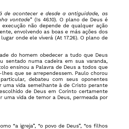
á de acontecer e desde a antiguidade, as
nha vontade
” (Is 46.10). O plano de Deus é
 sua execução não depende de qualquer ação
gente, envolvendo as boas e más ações dos
lugar onde ele viverá (At 17.26). O plano de
sidade do homem obedecer a tudo que Deus
cou sentado numa cadeira em sua varanda,
tolo ensinou a Palavra de Deus a todos que
o-lhes que se arrependessem. Paulo chorou
particular, debateu com seus oponentes
er uma vida semelhante à de Cristo perante
 escolhido de Deus em Corinto certamente
er uma vida de temor a Deus, permeada por
omo “a igreja”, “o povo de Deus”, “os filhos