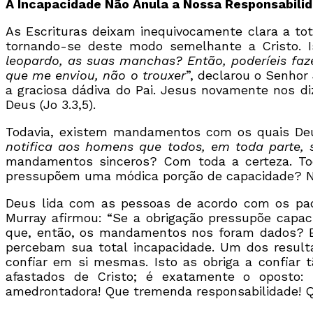
A Incapacidade Não Anula a Nossa Responsabili
As Escrituras deixam inequivocamente clara a tot
tornando-se deste modo semelhante a Cristo. 
leopardo, as suas manchas? Então, poderíeis fa
que me enviou, não o trouxer
”, declarou o Senhor
a graciosa dádiva do Pai. Jesus novamente nos d
Deus (Jo 3.3,5).
Todavia, existem mandamentos com os quais Deu
notifica aos homens que todos, em toda parte,
mandamentos sinceros? Com toda a certeza. Tod
pressupõem uma módica porção de capacidade? Nã
Deus lida com as pessoas de acordo com os pad
Murray afirmou: “Se a obrigação pressupõe capac
que, então, os mandamentos nos foram dados? 
percebam sua total incapacidade. Um dos resul
confiar em si mesmas. Isto as obriga a confia
afastados de Cristo; é exatamente o oposto:
amedrontadora! Que tremenda responsabilidade! Qu