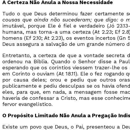
A Certeza Não Anula a Nossa Necessidade
Tudo o que Deus determinou fazer certamente ser
cousas que ainda não sucederam; que digo: o m
imutável, porque Ele é fiel e verdadeiro (Jó 23.
humana, mas torna-a uma certeza (At 2.23; Ef 2.8
homens (Ef 2.10; At 2.23), os eventos incertos (Gn 
Deus assegura a salvação de um grande número de
Entretanto, a certeza de que a vontade secreta
ordenou na Bíblia. Quando o Senhor disse a Pau
esperando que os coríntios viessem trazer-lhe os
em Corinto o ouviam (At 18.11). Ele o fez rogand
por causa deles; orou e pediu que outros ora
publicamente e pediu desculpas se os havia ofend
eles, para que, em nada, a mensagem fosse macu
haveria de confessar a Cristo, mas esse conheci
fervor evangelístico.
O Propósito Limitado Não Anula a Pregação Indi
Existe um povo que Deus, o Pai, presenteou a Deus,