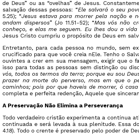
de Deus” ou as “ovelhas” de Jesus. Constanteme
salvação dessas pessoas: “
Ele salvará o seu pov
5.25); “
Jesus estava para morrer pela nação e 
andam dispersos
” (Jo 11.51-52); “
Mas vós não cr
conheço, e elas me seguem. Eu lhes dou a vida
Jesus Cristo cumpriu o propósito de Deus em salv
Entretanto, para cada pessoa no mundo, sem exc
crucificado para que você creia nEle. Tenho o Salv
ouvintes a crer em sua mensagem, exigir que o fa
isso para todas as pessoas sem distinção ou dis
vós, todos os termos da terra; porque eu sou Deu
prazer na morte do perverso, mas em que o per
caminhos; pois por que haveis de morrer, ó casa 
completa e perfeita redenção, Aquele que sincera
A Preservação Não Elimina a Perseverança
Todo verdadeiro cristão experimenta a contínua at
continuada e será levada à sua plenitude. Essa dou
4.18). Todo o crente é preservado pelo poder de Deu