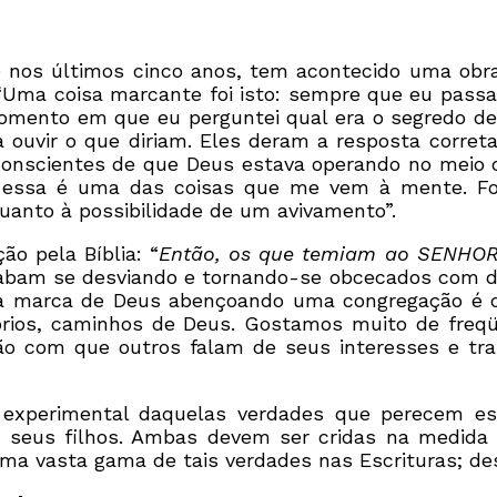
 nos últimos cinco anos, tem acontecido uma obra
Uma coisa marcante foi isto: sempre que eu pass
omento em que eu perguntei qual era o segredo de
uvir o que diriam. Eles deram a resposta correta
nscientes de que Deus estava operando no meio del
 essa é uma das coisas que me vem à mente. Foi
anto à possibilidade de um avivamento”.
o pela Bíblia: “
Então, os que temiam ao SENHOR
am se desviando e tornando-se obcecados com det
uma marca de Deus abençoando uma congregação é o
rios, caminhos de Deus. Gostamos muito de freqü
o com que outros falam de seus interesses e tr
experimental daquelas verdades que perecem es
ndo seus filhos. Ambas devem ser cridas na med
uma vasta gama de tais verdades nas Escrituras; d