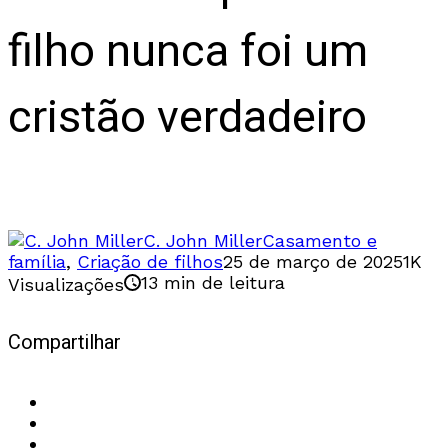
filho nunca foi um
cristão verdadeiro
Um golpe devastador
C. John Miller
Casamento e
família
,
Criação de filhos
25 de março de 2025
1K
13 min de leitura
Visualizações
Compartilhar