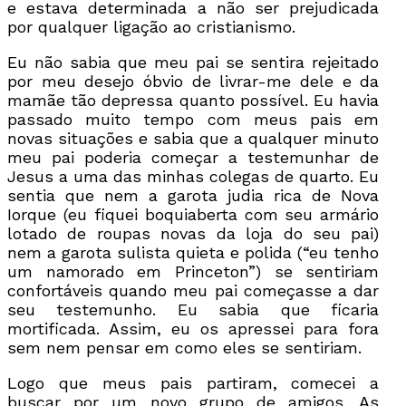
e estava determinada a não ser prejudicada
por qualquer ligação ao cristianismo.
Eu não sabia que meu pai se sentira rejeitado
por meu desejo óbvio de livrar-me dele e da
mamãe tão depressa quanto possível. Eu havia
passado muito tempo com meus pais em
novas situações e sabia que a qualquer minuto
meu pai poderia começar a testemunhar de
Jesus a uma das minhas colegas de quarto. Eu
sentia que nem a garota judia rica de Nova
Iorque (eu fiquei boquiaberta com seu armário
lotado de roupas novas da loja do seu pai)
nem a garota sulista quieta e polida (“eu tenho
um namorado em Princeton”) se sentiriam
confortáveis quando meu pai começasse a dar
seu testemunho. Eu sabia que ficaria
mortificada. Assim, eu os apressei para fora
sem nem pensar em como eles se sentiriam.
Logo que meus pais partiram, comecei a
buscar por um novo grupo de amigos. As