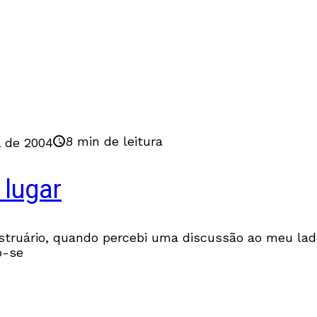
8 min de leitura
l de 2004
 lugar
truário, quando percebi uma discussão ao meu lad
o-se