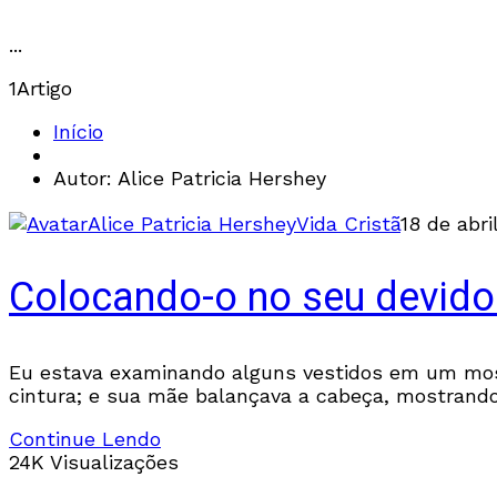
...
1
Artigo
Início
Autor: Alice Patricia Hershey
Alice Patricia Hershey
Vida Cristã
18 de abri
Colocando-o no seu devido
Eu estava examinando alguns vestidos em um mos
cintura; e sua mãe balançava a cabeça, mostrand
Continue Lendo
24K Visualizações