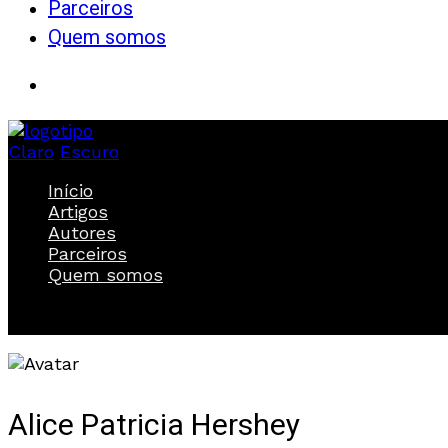
Parceiros
Quem somos
Claro
Escuro
Início
Artigos
Autores
Parceiros
Quem somos
Alice Patricia Hershey