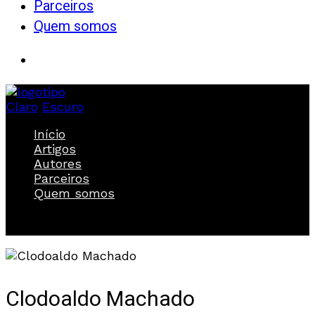
Parceiros
Quem somos
Claro
Escuro
Início
Artigos
Autores
Parceiros
Quem somos
Clodoaldo Machado