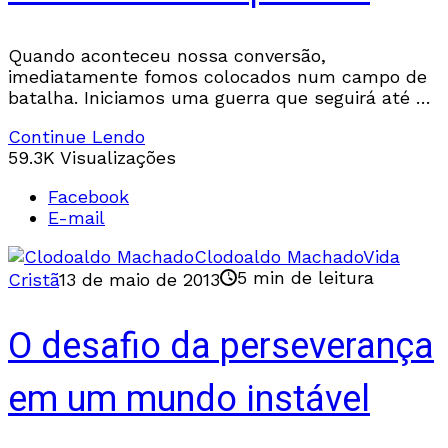
Quando aconteceu nossa conversão,
imediatamente fomos colocados num campo de
batalha. Iniciamos uma guerra que seguirá até o
fim de nossas vidas neste mundo. Esta é a
Continue Lendo
guerra contra o
59.3K Visualizações
Facebook
E-mail
Clodoaldo Machado
Vida
5 min de leitura
Cristã
13 de maio de 2013
O desafio da perseverança
em um mundo instável