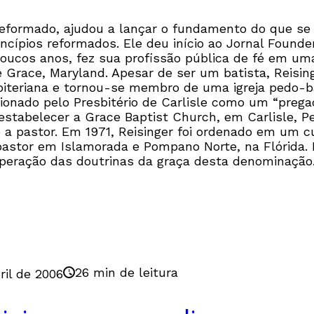
 reformado, ajudou a lançar o fundamento do que se 
rincípios reformados. Ele deu início ao Jornal Foun
poucos anos, fez sua profissão pública de fé em uma
 Grace, Maryland. Apesar de ser um batista, Reisi
biteriana e tornou-se membro de uma igreja pedo-bat
sionado pelo Presbitério de Carlisle como um “prega
estabelecer a Grace Baptist Church, em Carlisle, P
o a pastor. Em 1971, Reisinger foi ordenado em um cu
astor em Islamorada e Pompano Norte, na Flórida. E
uperação das doutrinas da graça desta denominação
26 min de leitura
ril de 2006