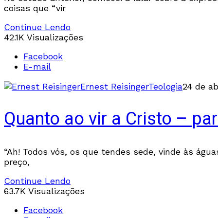
coisas que “vir
Continue Lendo
42.1K Visualizações
Facebook
E-mail
Ernest Reisinger
Teologia
24 de ab
Quanto ao vir a Cristo – par
“Ah! Todos vós, os que tendes sede, vinde às águas
preço,
Continue Lendo
63.7K Visualizações
Facebook