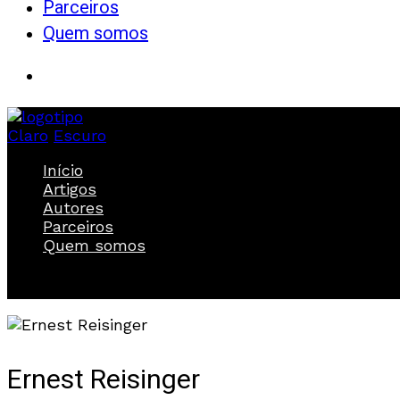
Parceiros
Quem somos
Claro
Escuro
Início
Artigos
Autores
Parceiros
Quem somos
Ernest Reisinger