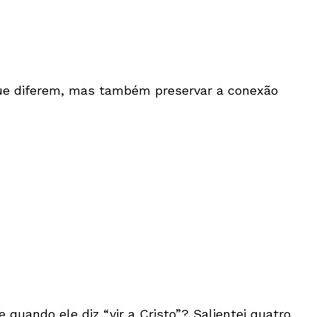
que diferem, mas também preservar a conexão
quando ele diz “vir a Cristo”? Salientei quatro