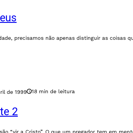
Deus
dade, precisamos não apenas distinguir as coisas 
18 min de leitura
ril de 1999
te 2
são “vir a Cristo”. O que um pregador tem em mente 