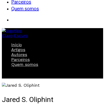
Parceiros
Quem somos
Claro
Escuro
Início
Artigos
Autores
Parceiros
Quem somos
Jared S. Oliphint