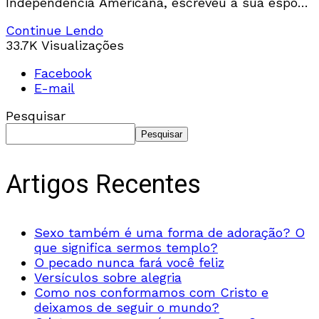
Independência Americana, escreveu à sua esposa
na Inglaterra, pouco antes de morrer, a seguinte
Continue Lendo
carta: Meu
33.7K Visualizações
Facebook
E-mail
Pesquisar
Pesquisar
Artigos Recentes
Sexo também é uma forma de adoração? O
que significa sermos templo?
O pecado nunca fará você feliz
Versículos sobre alegria
Como nos conformamos com Cristo e
deixamos de seguir o mundo?