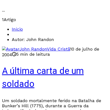
...
1
Artigo
Início
Autor: John Randon
John Randon
Vida Cristã
10 de julho de
5 min de leitura
2004
A última carta de um
soldado
Um soldado mortalmente ferido na Batalha de
Bunker’s Hill (1775), durante a Guerra da