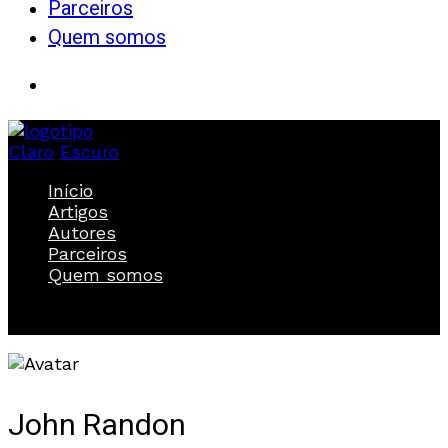
Parceiros
Quem somos
Claro
Escuro
Início
Artigos
Autores
Parceiros
Quem somos
John Randon