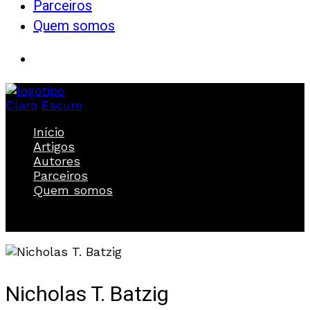
Parceiros
Quem somos
Claro
Escuro
Início
Artigos
Autores
Parceiros
Quem somos
Nicholas T. Batzig