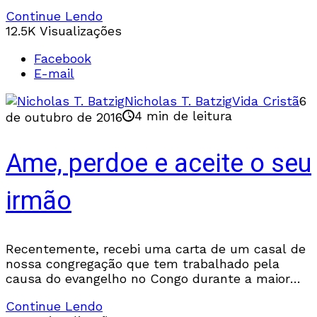
número de vezes que um crente
Continue Lendo
12.5K Visualizações
Facebook
E-mail
Nicholas T. Batzig
Vida Cristã
6
4 min de leitura
de outubro de 2016
Ame, perdoe e aceite o seu
irmão
Recentemente, recebi uma carta de um casal de
nossa congregação que tem trabalhado pela
causa do evangelho no Congo durante a maior
parte de suas vidas. Ao lê-la, uma linha
Continue Lendo