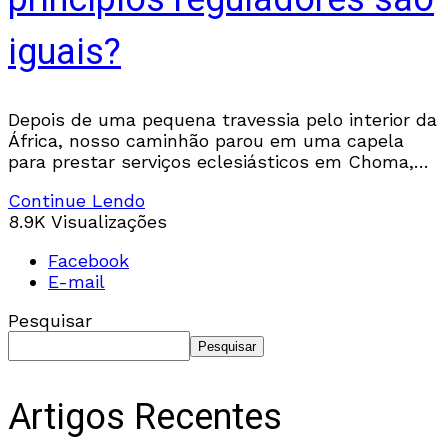
iguais?
Depois de uma pequena travessia pelo interior da
África, nosso caminhão parou em uma capela
para prestar serviços eclesiásticos em Choma,
Zâmbia. Estava animado para adorar com irmãos
Continue Lendo
e irmãs
8.9K Visualizações
Facebook
E-mail
Pesquisar
Pesquisar
Artigos Recentes