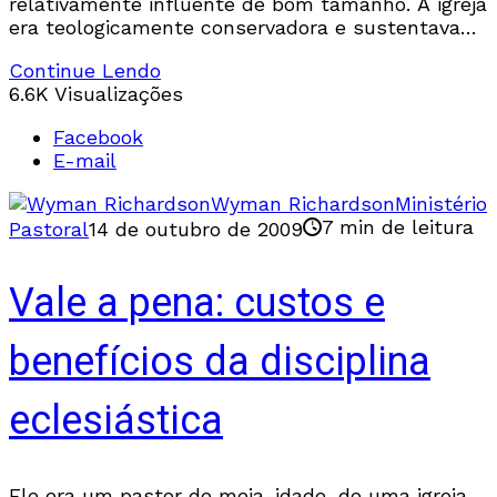
relativamente influente de bom tamanho. A igreja
era teologicamente conservadora e sustentava
uma alta perspectiva da Escritura, que é o
Continue Lendo
6.6K Visualizações
Facebook
E-mail
Wyman Richardson
Ministério
7 min de leitura
Pastoral
14 de outubro de 2009
Vale a pena: custos e
benefícios da disciplina
eclesiástica
Ele era um pastor de meia-idade, de uma igreja