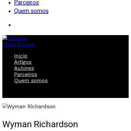
Parceiros
Quem somos
Claro
Escuro
Início
Artigos
Autores
Parceiros
Quem somos
Wyman Richardson