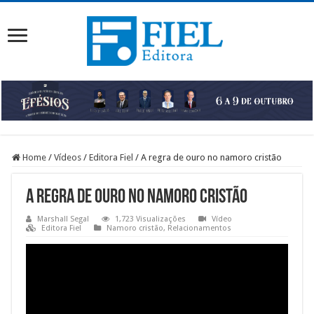
Home
/
Vídeos
/
Editora Fiel
/
A regra de ouro no namoro cristão
A regra de ouro no namoro cristão
Marshall Segal
1,723 Visualizações
Vídeo
Editora Fiel
Namoro cristão
,
Relacionamentos