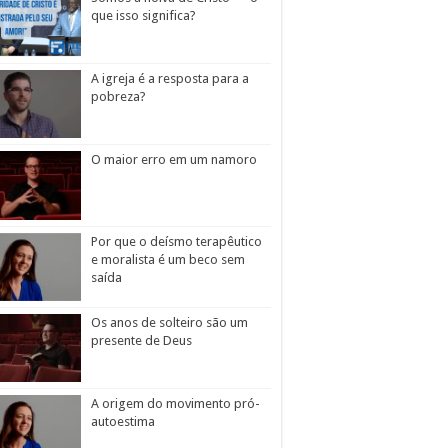
que isso significa?
A igreja é a resposta para a
pobreza?
O maior erro em um namoro
Por que o deísmo terapêutico
e moralista é um beco sem
saída
Os anos de solteiro são um
presente de Deus
A origem do movimento pró-
autoestima