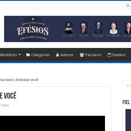
Ministérios
Categorias
Autores
Parceiros
Eventos
scravos, inclusive você
ve você
Fiel
Vídeo