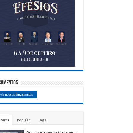
çamentos
eja nossos lançamentos
cente
Popular
Tags
Somos a noiva de Cristo — o