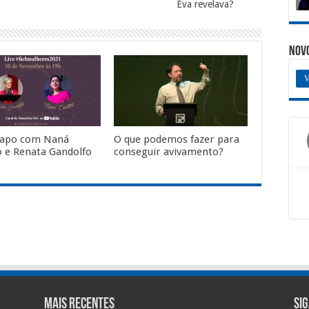
Eva revelava?
Nov
V
papo com Naná
O que podemos fazer para
lo e Renata Gandolfo
conseguir avivamento?
Mais Recentes
Si