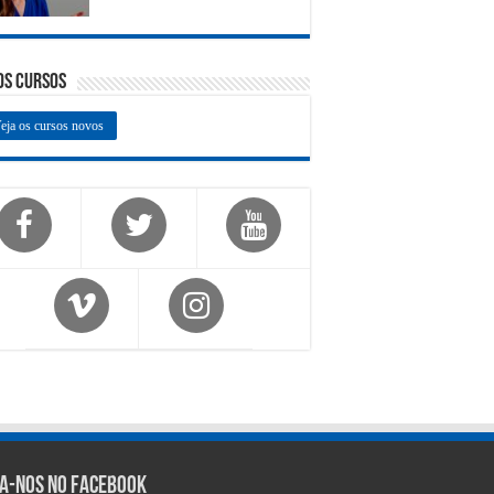
os Cursos
eja os cursos novos
ga-nos no Facebook