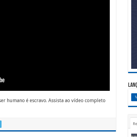
Lan
V
ser humano é escravo. Assista ao vídeo completo
Re