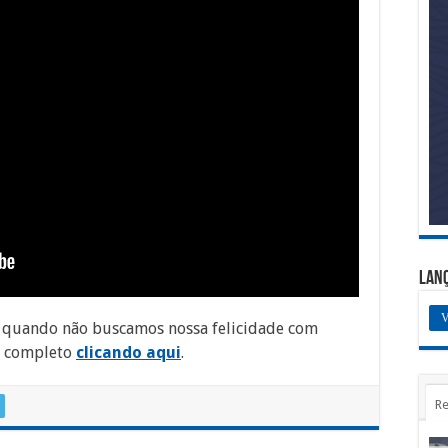
Lan
V
s quando não buscamos nossa felicidade com
o completo
clicando aqui
.
Re