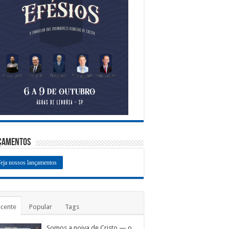
çamentos
eja nossos lançamentos
cente
Popular
Tags
Somos a noiva de Cristo — o