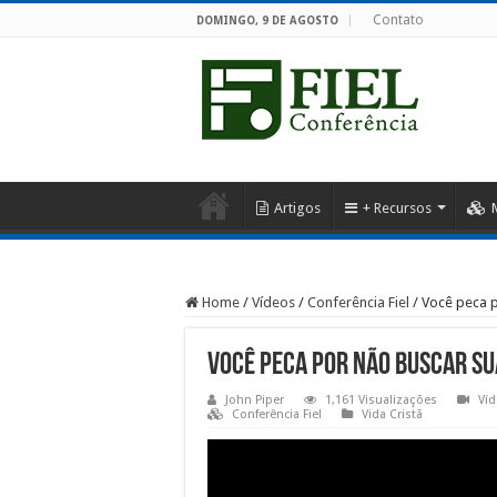
Contato
DOMINGO, 9 DE AGOSTO
Artigos
+ Recursos
Home
/
Vídeos
/
Conferência Fiel
/
Você peca p
Você peca por não buscar su
John Piper
1,161 Visualizações
Ví
Conferência Fiel
Vida Cristã