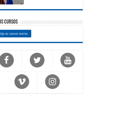
os Cursos
eja os cursos novos