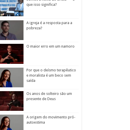
que isso significa?
A igreja é a resposta para a
pobreza?
O maior erro em um namoro
Por que o deísmo terapêutico
e moralista é um beco sem
saída
Os anos de solteiro são um
presente de Deus
A origem do movimento pró-
autoestima