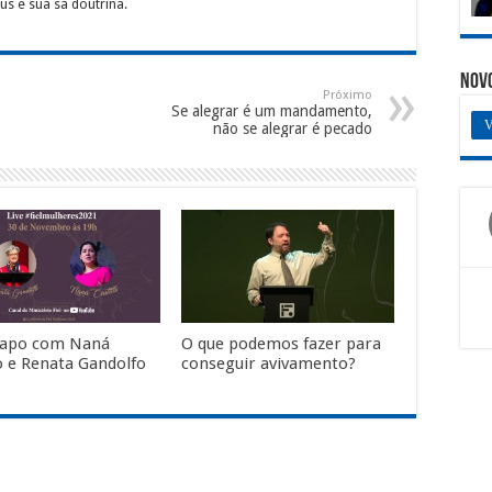
s e sua sã doutrina.
Nov
Próximo
Se alegrar é um mandamento,
V
não se alegrar é pecado
papo com Naná
O que podemos fazer para
lo e Renata Gandolfo
conseguir avivamento?