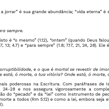
 a jorrar” é sua grande abundância; “vida eterna” é 
ara sempre.
to é “o mesmo” (1.12), “ontem” (quando Deus falou 
13; 4.7) e “para sempre” (1.8; 7.17, 21, 24, 28). El
corruptibilidade, e o que é mortal se revestir de im
de está, ó morte, a tua vitória? Onde está, ó morte,
s poderosas na Escritura. Com paráfrases de Is
v. 24-28 e nos assegura vigorosamente a compl
ão do “pecado” e da “lei” como instrumento de pec
morte a todos (Rm 5.12) e como a lei, embora seja
).