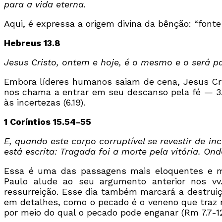
para a vida eterna.
Aqui, é expressa a origem divina da bênção: “fonte
Hebreus 13.8
Jesus Cristo, ontem e hoje, é o mesmo e o será p
Embora líderes humanos saiam de cena, Jesus Cris
nos chama a entrar em seu descanso pela fé — 3.7, 
às incertezas (6.19).
1 Coríntios 15.54-55
E, quando este corpo corruptível se revestir de in
está escrita: Tragada foi a morte pela vitória. On
Essa é uma das passagens mais eloquentes e mai
Paulo alude ao seu argumento anterior nos v
ressurreição. Esse dia também marcará a destruiç
em detalhes, como o pecado é o veneno que traz 
por meio do qual o pecado pode enganar (Rm 7.7-12