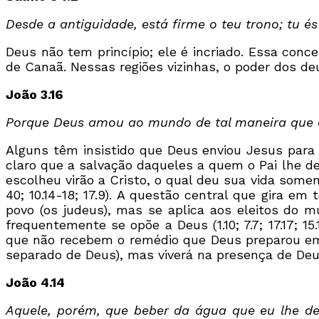
Desde a antiguidade, está firme o teu trono; tu és
Deus não tem princípio; ele é incriado. Essa con
de Canaã. Nessas regiões vizinhas, o poder dos de
João 3.16
Porque Deus amou ao mundo de tal maneira que de
Alguns têm insistido que Deus enviou Jesus para 
claro que a salvação daqueles a quem o Pai lhe d
escolheu virão a Cristo, o qual deu sua vida som
40; 10.14-18; 17.9). A questão central que gira e
povo (os judeus), mas se aplica aos eleitos do 
frequentemente se opõe a Deus (1.10; 7.7; 17.17; 
que não recebem o remédio que Deus preparou em 
separado de Deus), mas viverá na presença de Deus
João 4.14
Aquele, porém, que beber da água que eu lhe der