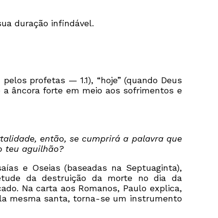
sua duração infindável.
pelos profetas — 1.1), “hoje” (quando Deus
e é a âncora forte em meio aos sofrimentos e
ortalidade, então, se cumprirá a palavra que
 o teu aguilhão?
aías e Oseias (baseadas na Septuaginta),
etude da destruição da morte no dia da
ado. Na carta aos Romanos, Paulo explica,
 ela mesma santa, torna-se um instrumento