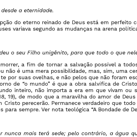
 desde a eternidade.
cepção do eterno reinado de Deus está em perfeito
uses variava segundo as mudanças na arena polític
u o seu Filho unigênito, para que todo o que nele
morrer, a fim de tornar a salvação possível a tod
eu não é uma mera possibilidade, mas, sim, uma ce
ente por suas ovelhas, e não pelos que não foram e
m torno de “o mundo” é que a obra salvífica de Cri
mundo inteiro, não importa a era em que vivam ou 
15.18, 19), de modo que a maravilha do amor de Deus
Cristo perecerão. Permanece verdadeiro que todo 
 para sempre. Ver nota teológica “A Bondade de De
 nunca mais terá sede; pelo contrário, a água qu