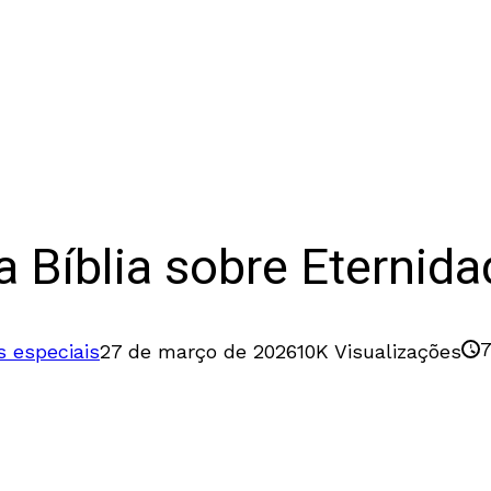
a Bíblia sobre Eternida
7
 especiais
27 de março de 2026
10K Visualizações