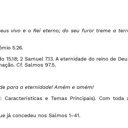
us vivo e o Rei eterno; do seu furor treme a ter
mio 5.26.
odo 15.18; 2 Samuel 7.13. A eternidade do reino de D
nação. Cf. Salmos 97.5.
dade para a eternidade! Amém e amém!
o: Características e Temas Principais). Com toda
ue já concedeu nos Salmos 1–41.