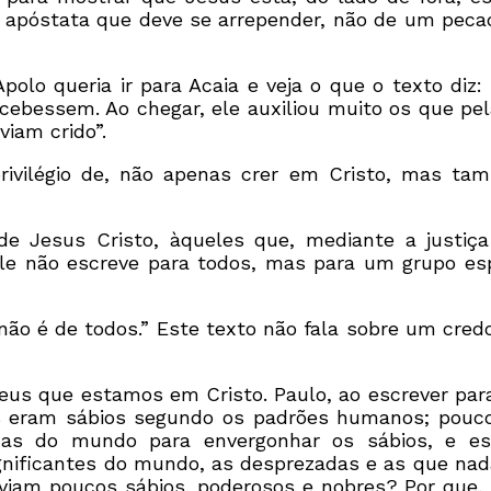
ja apóstata que deve se arrepender, não de um pec
lo queria ir para Acaia e veja o que o texto diz: 
ebessem. Ao chegar, ele auxiliou muito os que pela
viam crido”.
privilégio de, não apenas crer em Cristo, mas ta
 de Jesus Cristo, àqueles que, mediante a justiç
le não escreve para todos, mas para um grupo esp
 não é de todos.” Este texto não fala sobre um cred
 Deus que estamos em Cristo. Paulo, ao escrever para
 eram sábios segundo os padrões humanos; pouco
cas do mundo para envergonhar os sábios, e e
ignificantes do mundo, as desprezadas e as que nad
aviam poucos sábios, poderosos e nobres? Por que,