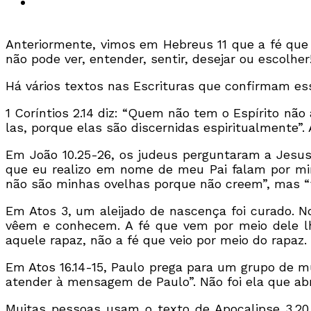
Anteriormente, vimos em Hebreus 11 que a fé que
não pode ver, entender, sentir, desejar ou escolher
Há vários textos nas Escrituras que confirmam es
1 Coríntios 2.14 diz: “Quem não tem o Espírito não
las, porque elas são discernidas espiritualmente”
Em João 10.25-26, os judeus perguntaram a Jesus 
que eu realizo em nome de meu Pai falam por mi
não são minhas ovelhas porque não creem”, mas “
Em Atos 3, um aleijado de nascença foi curado. 
vêem e conhecem. A fé que vem por meio dele lh
aquele rapaz, não a fé que veio por meio do rapaz.
Em Atos 16.14-15, Paulo prega para um grupo de mu
atender à mensagem de Paulo”. Não foi ela que ab
Muitas pessoas usam o texto de Apocalipse 3.20