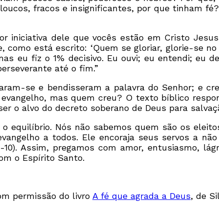
oucos, fracos e insignificantes, por que tinham fé? 
por iniciativa dele que vocês estão em Cristo Jesu
ue, como está escrito: ‘Quem se gloriar, glorie-se n
s eu fiz o 1% decisivo. Eu ouvi; eu entendi; eu dec
perseverante até o fim.”
egraram-se e bendisseram a palavra do Senhor; e c
o evangelho, mas quem creu? O texto bíblico respo
 ser o alvo do decreto soberano de Deus para salvaç
o equilíbrio. Nós não sabemos quem são os eleitos
angelho a todos. Ele encoraja seus servos a nã
9-10). Assim, pregamos com amor, entusiasmo, lág
om o Espírito Santo.
om permissão do livro
A fé que agrada a Deus
, de S