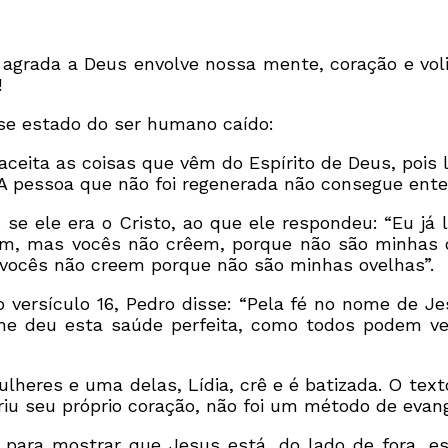
 agrada a Deus envolve nossa mente, coração e vol
!
se estado do ser humano caído:
 aceita as coisas que vêm do Espírito de Deus, pois
. A pessoa que não foi regenerada não consegue ent
se ele era o Cristo, ao que ele respondeu: “Eu já
m, mas vocês não crêem, porque não são minhas ov
vocês não creem porque não são minhas ovelhas”.
No versículo 16, Pedro disse: “Pela fé no nome de
e deu esta saúde perfeita, como todos podem ve
lheres e uma delas, Lídia, crê e é batizada. O tex
riu seu próprio coração, não foi um método de evan
 para mostrar que Jesus está, do lado de fora, 