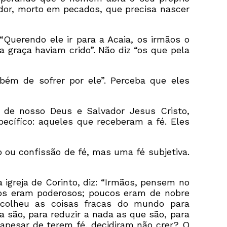
ador, morto em pecados, que precisa nascer
“Querendo ele ir para a Acaia, os irmãos o
 graça haviam crido”. Não diz “os que pela
mbém de sofrer por ele”. Perceba que eles
a de nosso Deus e Salvador Jesus Cristo,
ecífico: aqueles que receberam a fé. Eles
o ou confissão de fé, mas uma fé subjetiva.
 igreja de Corinto, diz: “Irmãos, pensem no
s eram poderosos; poucos eram de nobre
scolheu as coisas fracas do mundo para
a são, para reduzir a nada as que são, para
 apesar de terem fé, decidiram não crer? O