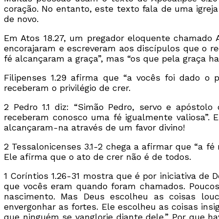
coração. No entanto, este texto fala de uma igre
de novo.
Em Atos 18.27, um pregador eloquente chamado Apo
encorajaram e escreveram aos discípulos que o rec
fé alcançaram a graça”, mas “os que pela graça ha
Filipenses 1.29 afirma que “a vocês foi dado o 
receberam o privilégio de crer.
2 Pedro 1.1 diz: “Simão Pedro, servo e apóstolo
receberam conosco uma fé igualmente valiosa”. E
alcançaram-na através de um favor divino!
2 Tessalonicenses 3.1-2 chega a afirmar que “a fé
Ele afirma que o ato de crer não é de todos.
1 Coríntios 1.26-31 mostra que é por iniciativa de
que vocês eram quando foram chamados. Poucos
nascimento. Mas Deus escolheu as coisas lou
envergonhar as fortes. Ele escolheu as coisas ins
que ninguém se vanglorie diante dele.” Por que h