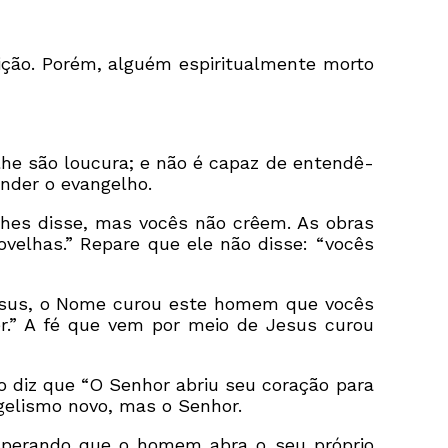
ição. Porém, alguém espiritualmente morto
 lhe são loucura; e não é capaz de entendê-
ender o evangelho.
 lhes disse, mas vocês não crêem. As obras
elhas.” Repare que ele não disse: “vocês
 Jesus, o Nome curou este homem que vocês
r.” A fé que vem por meio de Jesus curou
to diz que “O Senhor abriu seu coração para
gelismo novo, mas o Senhor.
esperando que o homem abra o seu próprio