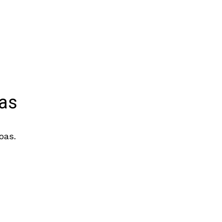
as
oas.