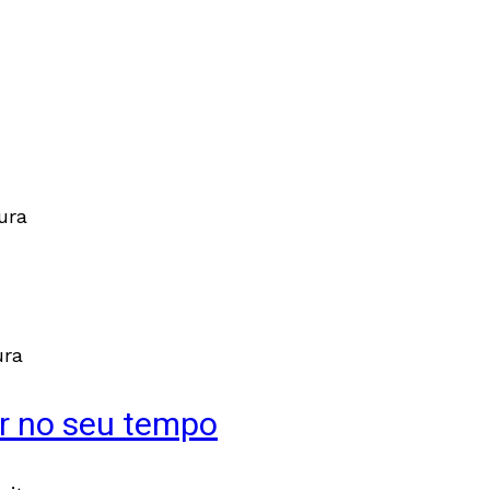
ura
ura
ir no seu tempo