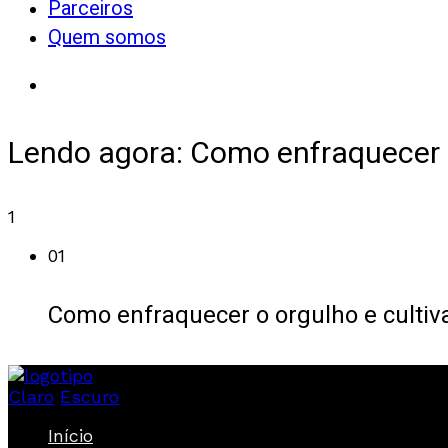
Parceiros
Quem somos
Lendo agora:
Como enfraquecer o
1
01
Como enfraquecer o orgulho e cultiv
Claro
Escuro
Início