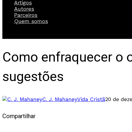
Artigos
Autores
Parceiros
Quem somos
Como enfraquecer o or
sugestões
C. J. Mahaney
Vida Cristã
20 de dez
Compartilhar