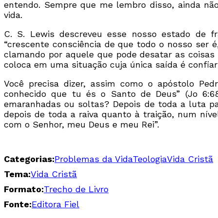
entendo. Sempre que me lembro disso, ainda não
vida.
C. S. Lewis descreveu esse nosso estado de f
“crescente consciência de que todo o nosso ser é
clamando por aquele que pode desatar as coisas q
coloca em uma situação cuja única saída é confiar
Você precisa dizer, assim como o apóstolo Ped
conhecido que tu és o Santo de Deus” (Jo 6:6
emaranhadas ou soltas? Depois de toda a luta pa
depois de toda a raiva quanto à traição, num níve
com o Senhor, meu Deus e meu Rei”.
Categorias:
Problemas da Vida
Teologia
Vida Cristã
Tema:
Vida Cristã
Formato:
Trecho de Livro
Fonte:
Editora Fiel