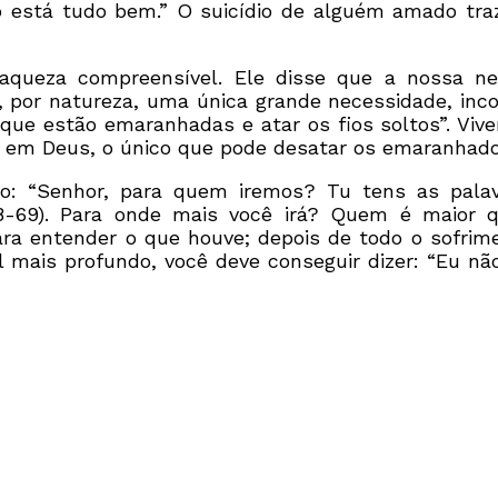
 está tudo bem.” O suicídio de alguém amado tr
raqueza compreensível. Ele disse que a nossa n
, por natureza, uma única grande necessidade, inco
ue estão emaranhadas e atar os fios soltos”. Vive
 em Deus, o único que pode desatar os emaranhados
ro: “Senhor, para quem iremos? Tu tens as palav
8-69). Para onde mais você irá? Quem é maior 
ra entender o que houve; depois de todo o sofrime
l mais profundo, você deve conseguir dizer: “Eu nã