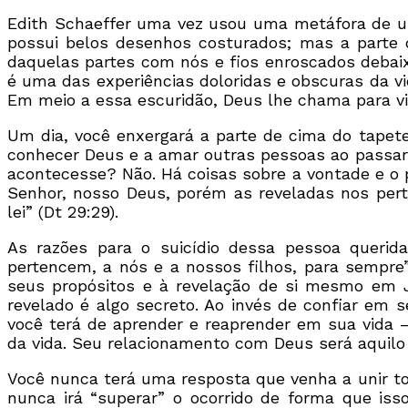
Edith Schaeffer uma vez usou uma metáfora de um 
possui belos desenhos costurados; mas a parte 
daquelas partes com nós e fios enroscados debai
é uma das experiências doloridas e obscuras da v
Em meio a essa escuridão, Deus lhe chama para v
Um dia, você enxergará a parte de cima do tapet
conhecer Deus e a amar outras pessoas ao passar p
acontecesse? Não. Há coisas sobre a vontade e o 
Senhor, nosso Deus, porém as reveladas nos per
lei” (Dt 29:29).
As razões para o suicídio dessa pessoa querid
pertencem, a nós e a nossos filhos, para sempre
seus propósitos e à revelação de si mesmo em Je
revelado é algo secreto. Ao invés de confiar em
você terá de aprender e reaprender em sua vida 
da vida. Seu relacionamento com Deus será aquilo
Você nunca terá uma resposta que venha a unir tod
nunca irá “superar” o ocorrido de forma que is