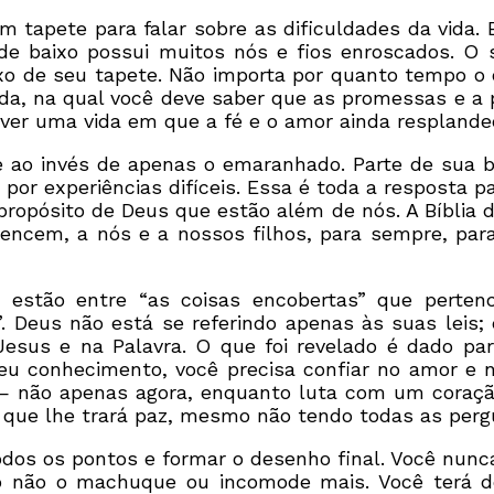
tapete para falar sobre as dificuldades da vida. 
de baixo possui muitos nós e fios enroscados. O
xo de seu tapete. Não importa por quanto tempo o 
ida, na qual você deve saber que as promessas e a 
iver uma vida em que a fé e o amor ainda respland
e ao invés de apenas o emaranhado. Parte de sua 
or experiências difíceis. Essa é toda a resposta p
propósito de Deus que estão além de nós. A Bíblia 
tencem, a nós e a nossos filhos, para sempre, pa
a estão entre “as coisas encobertas” que perte
”. Deus não está se referindo apenas às suas leis
sus e na Palavra. O que foi revelado é dado para
 seu conhecimento, você precisa confiar no amor e
— não apenas agora, enquanto luta com um coração
 que lhe trará paz, mesmo não tendo todas as perg
os os pontos e formar o desenho final. Você nunca 
so não o machuque ou incomode mais. Você terá 