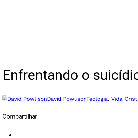
Enfrentando o suicídio
David Powlison
Teologia
,
Vida Crist
Compartilhar