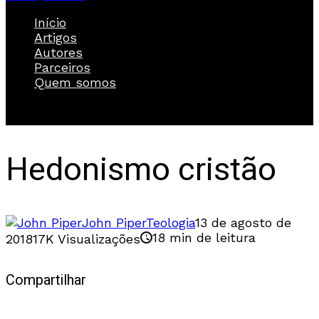
Início
Artigos
Autores
Parceiros
Quem somos
Hedonismo cristão
John Piper
Teologia
13 de agosto de
18 min de leitura
2018
17K Visualizações
Compartilhar