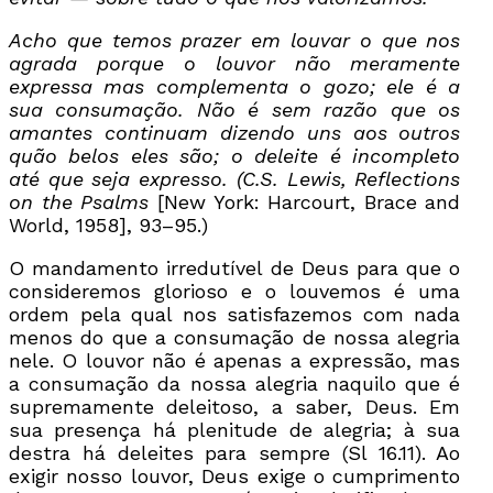
Acho que temos prazer em louvar o que nos
agrada porque o louvor não meramente
expressa mas complementa o gozo; ele é a
sua consumação. Não é sem razão que os
amantes continuam dizendo uns aos outros
quão belos eles são; o deleite é incompleto
até que seja expresso.
(C.S. Lewis, Reflections
on the Psalms
[New York: Harcourt, Brace and
World, 1958], 93–95.)
O mandamento irredutível de Deus para que o
consideremos glorioso e o louvemos é uma
ordem pela qual nos satisfazemos com nada
menos do que a consumação de nossa alegria
nele. O louvor não é apenas a expressão, mas
a consumação da nossa alegria naquilo que é
supremamente deleitoso, a saber, Deus. Em
sua presença há plenitude de alegria; à sua
destra há deleites para sempre (Sl 16.11). Ao
exigir nosso louvor, Deus exige o cumprimento