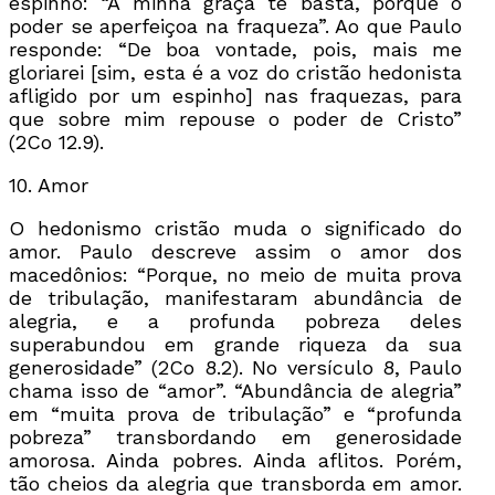
espinho: “A minha graça te basta, porque o
poder se aperfeiçoa na fraqueza”. Ao que Paulo
responde: “De boa vontade, pois, mais me
gloriarei [sim, esta é a voz do cristão hedonista
afligido por um espinho] nas fraquezas, para
que sobre mim repouse o poder de Cristo”
(2Co 12.9).
10. Amor
O hedonismo cristão muda o significado do
amor. Paulo descreve assim o amor dos
macedônios: “Porque, no meio de muita prova
de tribulação, manifestaram abundância de
alegria, e a profunda pobreza deles
superabundou em grande riqueza da sua
generosidade” (2Co 8.2). No versículo 8, Paulo
chama isso de “amor”. “Abundância de alegria”
em “muita prova de tribulação” e “profunda
pobreza” transbordando em generosidade
amorosa. Ainda pobres. Ainda aflitos. Porém,
tão cheios da alegria que transborda em amor.