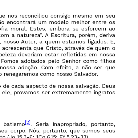
 que nos reconciliou consigo mesmo em seu
não encontrará um modelo melhor entre os
ofia moral. Estes, embora se esforcem ao
om a natureza”. A Escritura, porém, deriva
, nosso Autor, a quem estamos ligados. E,
a acrescenta que Cristo, através de quem o
beleza deveriam estar refletidas em nossa
o? Fomos adotados pelo Senhor como filhos
 nossa adoção. Com efeito, a não ser que
 o renegaremos como nosso Salvador.
mo de cada aspecto de nossa salvação. Deus
 ele, provamos ser extremamente ingratos
[2]
 batismo
. Seria inapropriado, portanto,
o seu corpo. Nós, portanto, que somos seus
Jo 15.3-6; 1Co 6.15; Ef 5.23-33).