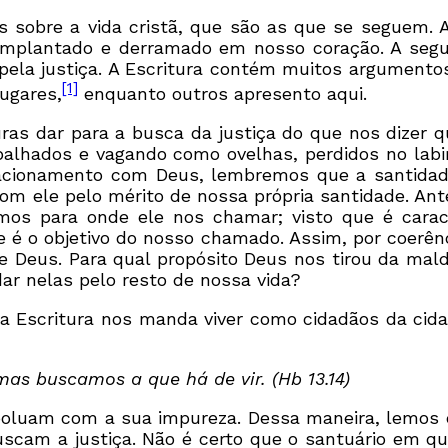
s sobre a vida cristã, que são as que se seguem. 
implantado e derramado em nosso coração. A seg
la justiça. A Escritura contém muitos argumentos 
[1]
ugares,
enquanto outros apresento aqui.
as dar para a busca da justiça do que nos dizer q
alhados e vagando como ovelhas, perdidos no labi
acionamento com Deus, lembremos que a santidad
 ele pelo mérito de nossa própria santidade. Ant
mos para onde ele nos chamar; visto que é caract
é o objetivo do nosso chamado. Assim, por coerênc
Deus. Para qual propósito Deus nos tirou da mald
r nelas pelo resto de nossa vida?
a Escritura nos manda viver como cidadãos da cid
as buscamos a que há de vir. (Hb 13.14)
 poluam com a sua impureza. Dessa maneira, lemos
uscam a justiça. Não é certo que o santuário em 