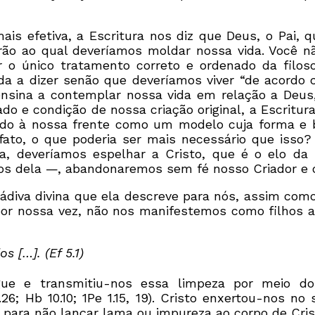
ais efetiva, a Escritura nos diz que Deus, o Pai,
rão ao qual deveríamos moldar nossa vida. Você 
 o único tratamento correto e ordenado da filos
a a dizer senão que deveríamos viver “de acordo c
ensina a contemplar nossa vida em relação a Deus
o e condição de nossa criação original, a Escritur
ocado à nossa frente como um modelo cuja forma e 
e fato, o que poderia ser mais necessário que iss
, deveríamos espelhar a Cristo, que é o elo da
os dela —, abandonaremos sem fé nosso Criador e
 dádiva divina que ela descreve para nós, assim co
or nossa vez, não nos manifestemos como filhos a
 […]. (Ef 5.1)
ue e transmitiu-nos essa limpeza por meio do
26; Hb 10.10; 1Pe 1.15, 19). Cristo enxertou-nos n
a não lançar lama ou impureza ao corpo de Cristo (