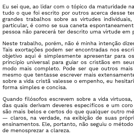
Eu sei que, ao lidar com o tópico da maturidade 
tudo o que foi escrito por outros acerca desse t
grandes trabalhos sobre as virtudes individua
particular, é como se sua caneta espontaneamente
pessoa não parecerá ter descrito uma virtude em 
Neste trabalho, porém, não é minha intenção dize
Tais exortações podem ser encontradas nos escri
objetivo aqui é simplesmente apresentar para o
princípio universal para guiar os cristãos em se
modo mais completo. Pode ser que outros mais a
mesmo que tentasse escrever mais extensamente, 
sobre a vida cristã valesse o empenho, eu hesita
forma simples e concisa.
Quando filósofos escrevem sobre a vida virtuosa, 
das quais derivam deveres específicos e um coro 
são mais belos e certos do que qualquer outro mét
— claros, na verdade, na exibição de suas própr
ensinamentos. Ele, portanto, não seguiu o método 
de menosprezar a clareza.