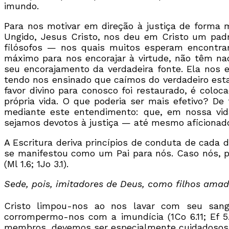
imundo.
Para nos motivar em direção à justiça de forma m
Ungido, Jesus Cristo, nos deu em Cristo um pad
filósofos — nos quais muitos esperam encontrar
máximo para nos encorajar à virtude, não têm nad
seu encorajamento da verdadeira fonte. Ela nos 
tendo nos ensinado que caímos do verdadeiro estad
favor divino para conosco foi restaurado, é col
própria vida. O que poderia ser mais efetivo? D
mediante este entendimento: que, em nossa vida
sejamos devotos à justiça — até mesmo aficionad
A Escritura deriva princípios de conduta de cada
se manifestou como um Pai para nós. Caso nós, p
(Ml 1.6; 1Jo 3.1).
Sede, pois, imitadores de Deus, como filhos amados
Cristo limpou-nos ao nos lavar com seu sang
corrompermo-nos com a imundícia (1Co 6.11; Ef 5.
membros, devemos ser especialmente cuidadosos par