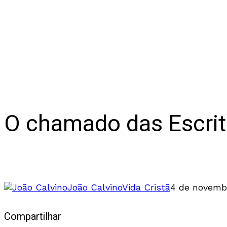
O chamado das Escritu
A santidade é o objetivo do nosso chamado
João Calvino
Vida Cristã
4 de novemb
Compartilhar