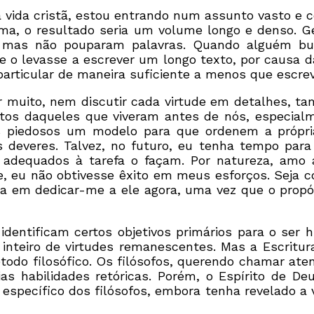
na vida cristã, estou entrando num assunto vasto 
ema, o resultado seria um volume longo e denso. G
is, mas não pouparam palavras. Quando alguém b
 o levasse a escrever um longo texto, por causa d
particular de maneira suficiente a menos que escr
r muito, nem discutir cada virtude em detalhes, t
tos daqueles que viveram antes de nós, especialm
s piedosos um modelo para que ordenem a própria 
us deveres. Talvez, no futuro, eu tenha tempo para
dequados à tarefa o façam. Por natureza, amo a
eu não obtivesse êxito em meus esforços. Seja co
ria em dedicar-me a ele agora, uma vez que o propó
identificam certos objetivos primários para o ser 
inteiro de virtudes remanescentes. Mas a Escritur
odo filosófico. Os filósofos, querendo chamar aten
ias habilidades retóricas. Porém, o Espírito de 
específico dos filósofos, embora tenha revelado a 