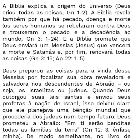
A Bíblia explica a origem do universo (Deus
criou todas as coisas, Gn 1-2). A Bíblia revela
também por que há pecado, doença e morte
(os seres humanos se rebelaram contra Deus
e trouxeram o pecado e a decadência ao
mundo, Gn 3: 1-24). E a Bíblia promete que
Deus enviará um Messias (Jesus) que vencerá
a morte e Satanás e, por fim, renovará todas
as coisas (Gn 3: 15; Ap 22: 1-5).
Deus preparou as coisas para a vinda desse
Messias por focalizar sua obra reveladora e
salvadora nos descendentes de Abraão – ou
seja, os israelitas ou judeus. Quando Deus
outorgou suas leis santas e enviou seus
profetas à nação de Israel, isso deixou claro
que ele planejava uma bênção mundial que
procederia dos judeus num tempo futuro. Deus
prometeu a Abraão: “Em ti serão benditas
todas as famílias da terra” (Gn 12: 3, ênfase
minha). De modo semelhante, no livro de