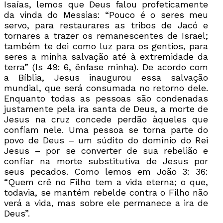
Isaías, lemos que Deus falou profeticamente
da vinda do Messias: “Pouco é o seres meu
servo, para restaurares as tribos de Jacó e
tornares a trazer os remanescentes de Israel;
também te dei como luz para os gentios, para
seres a minha salvação até à extremidade da
terra” (Is 49: 6, ênfase minha). De acordo com
a Bíblia, Jesus inaugurou essa salvação
mundial, que será consumada no retorno dele.
Enquanto todas as pessoas são condenadas
justamente pela ira santa de Deus, a morte de
Jesus na cruz concede perdão àqueles que
confiam nele. Uma pessoa se torna parte do
povo de Deus – um súdito do domínio do Rei
Jesus – por se converter de sua rebelião e
confiar na morte substitutiva de Jesus por
seus pecados. Como lemos em João 3: 36:
“Quem crê no Filho tem a vida eterna; o que,
todavia, se mantém rebelde contra o Filho não
verá a vida, mas sobre ele permanece a ira de
Deus”.