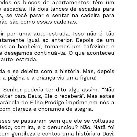
todos os blocos de apartamentos têm um
 escadas. Há dois lances de escadas para
, se você parar e sentar na cadeira para
rmão são como essas cadeiras.
r por uma auto-estrada. Isso não é tão
xatamente igual ao anterior. Depois de um
mos ao banheiro, tomamos um cafezinho e
e desejamos continuá-la. O que aconteceu
 auto-estrada.
da e se deleita com a história. Mas, depois
 a página e a criança viu uma figura!
Senhor poderia ter dito algo assim: “Não
ltar para Deus, Ele o receberá”. Mas estas
 parábola do Filho Pródigo imprime em nós a
om clareza e choramos de alegria.
eses se passaram sem que ele se voltasse
dedo, com ira, e o denunciou? Não. Natã foi
com gentileza e contou uma história a Davi.