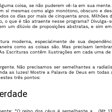
guma coisa, se não puderem vê-la em sua mente. 
em si mesmas como algo monótono, obscuro e desi
odos os dias por mais de cinquenta anos. Milhões 
o, o que é tão atraente nesse programa? Divulga-s
s em um dilúvio de proposições abstratas, e sim e
ultura moderna, especialmente de sua dependênc
aneira como as coisas são. Mas precisam lembra
? As Escrituras contêm ilustrações em cada uma d
urgente. Não precisamos ser semelhantes a radial
enda as luzes! Mostre a Palavra de Deus em todas
 estes três pontos:
verdade
mente: “O reino dos céus é semelhante a… (Mt 13