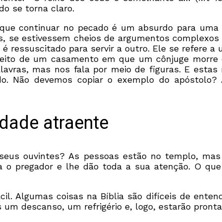
o se torna claro.
 que continuar no pecado é um absurdo para uma p
os, se estivessem cheios de argumentos complexos e
 ressuscitado para servir a outro. Ele se refere 
peito de um casamento em que um cônjuge morre e 
lavras, mas nos fala por meio de figuras. E esta
o. Não devemos copiar o exemplo do apóstolo?
rdade atraente
 seus ouvintes? As pessoas estão no templo, mas
a o pregador e lhe dão toda a sua atenção. O q
l. Algumas coisas na Bíblia são difíceis de enten
s um descanso, um refrigério e, logo, estarão pront