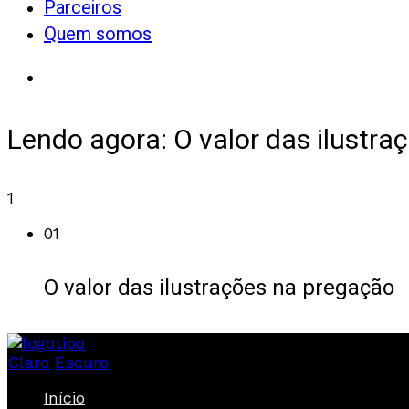
Parceiros
Quem somos
Lendo agora:
O valor das ilustr
1
01
O valor das ilustrações na pregação
Claro
Escuro
Início