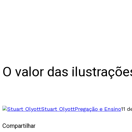
O valor das ilustraçõ
O que as pessoas vêem, elas recordam
Stuart Olyott
Pregação e Ensino
11 
Compartilhar