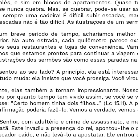
halés, e sim em blocos de apartamentos. Quase 
e nunca quebra. Mas, se quebrar, pode-se usar as
sempre uma cadeira! É difícil subir escadas, mas
 escadas não é tão difícil. As ilustrações de um se
m breve período de tempo, acharíamos melhor i
erior. Na auto-estrada, cada quilômetro parece e
 seus restaurantes e lojas de conveniência. Va
mos que estamos prontos para continuar a viagem 
ustrações dos sermões são como essas paradas na
entou ao seu lado? A princípio, ela está interessa
udo muda: ela insiste que você prossiga. Você virou
nte, elas também a tornam impressionante. Nosso 
u por quanto tempo tem vivido assim, se você se vo
sse: “Certo homem tinha dois filhos…” (Lc 15.11). A
irmação poderia fazê-lo. Vemos a verdade, vemos c
enhor, com adultério e crime de assassinato, e m
tã. Este invadiu a presença do rei, apontou-lhe o 
ecador caído, e não levá-lo a apostatar. Ele entrou 