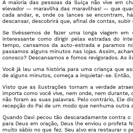
A maioria das pessoas da Suíça não vive em c
elevador — maravilha das maravilhas! — que quas
cada andar, e, onde os lances se encontram, há 
descansar, descobrirá que, afinal de contas, subir
Se tivéssemos de fazer uma longa viagem em u
interessante como dirigir pelas estradas do int
tempo, cansamos da auto-estrada e paramos nos
passamos alguns minutos nas lojas. Assim, acha
conosco? Descansamos e fomos revigorados. As il
Você já leu uma história para uma criança que ass
de alguns minutos, começa a inquietar-se. Então, t
Visto que as ilustrações tornam a verdade atrae
importa como você vive, nem onde, nem durante, o
não foram as suas palavras. Pelo contrário, Ele di
recepção do Pai de um modo que nenhuma outra af
Quando Davi pecou tão descaradamente contra o S
para Deus em oração, Deus lhe enviou o profeta Na
muito sábio no que fez. Seu alvo era restaurar o p