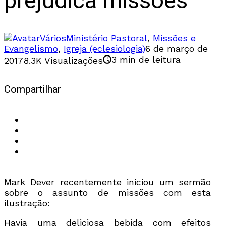
prejudica missões
Vários
Ministério Pastoral
,
Missões e
Evangelismo
,
Igreja (eclesiologia)
6 de março de
3 min de leitura
2017
8.3K Visualizações
Compartilhar
Mark Dever recentemente iniciou um sermão
sobre o assunto de missões com esta
ilustração:
Havia uma deliciosa bebida com efeitos