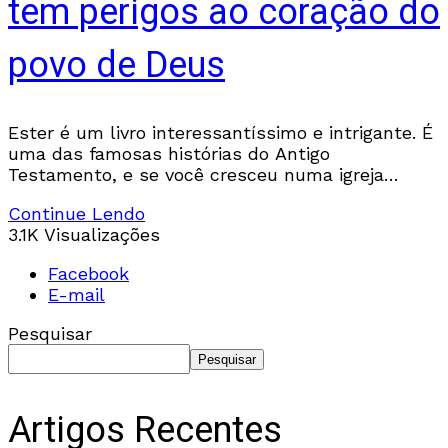
tem perigos ao coração do
povo de Deus
Ester é um livro interessantíssimo e intrigante. É
uma das famosas histórias do Antigo
Testamento, e se você cresceu numa igreja
evangélica provavelmente você ouviu essa
Continue Lendo
história nas EBFs ou
3.1K Visualizações
Facebook
E-mail
Pesquisar
Pesquisar
Artigos Recentes