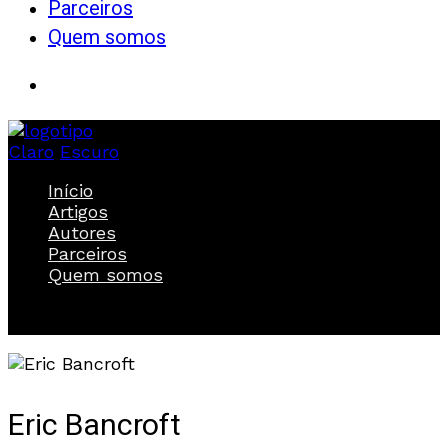
Parceiros
Quem somos
Claro
Escuro
Início
Artigos
Autores
Parceiros
Quem somos
Eric Bancroft