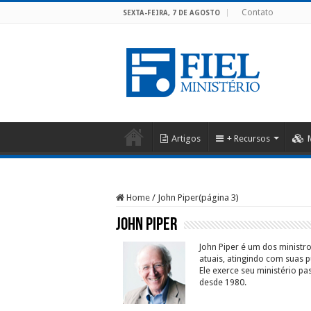
Contato
SEXTA-FEIRA, 7 DE AGOSTO
Artigos
+ Recursos
Home
/
John Piper
(página 3)
John Piper
John Piper é um dos ministr
atuais, atingindo com suas
Ele exerce seu ministério p
desde 1980.