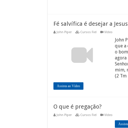
Fé salvífica é desejar a Jesus
John Piper
Cursos Fiel
Vídeo
John P
que a 
o bom 
agora 
Senhor
mim, 
(2 Tm 
Assista ao Vídeo
O que é pregação?
John Piper
Cursos Fiel
Vídeo
Assist