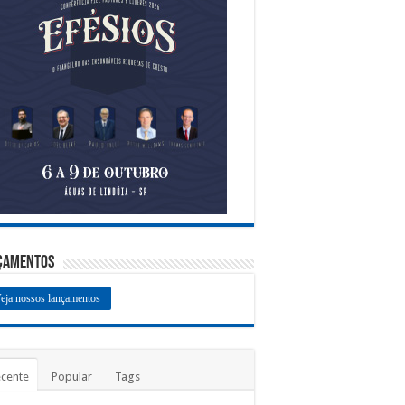
çamentos
eja nossos lançamentos
cente
Popular
Tags