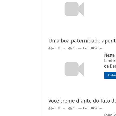
Uma boa paternidade apont
John Piper
Cursos Fiel
Vídeo
Neste 
lembra
de Deu
Assist
Você treme diante do fato d
John Piper
Cursos Fiel
Vídeo
John P