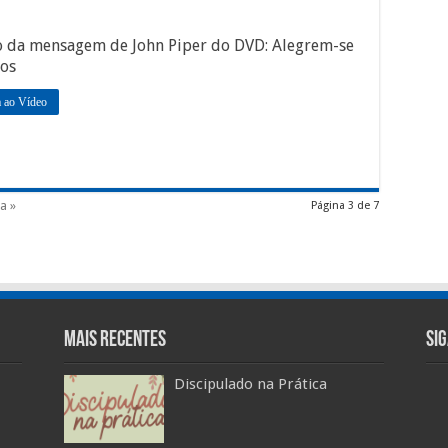
o da mensagem de John Piper do DVD: Alegrem-se
vos
a ao Vídeo
a »
Página 3 de 7
Mais Recentes
Si
Discipulado na Prática