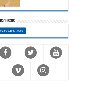
os Cursos
eja os cursos novos