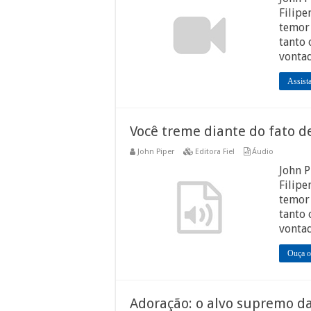
Filipe
temor
tanto 
vontad
Assist
Você treme diante do fato d
John Piper
Editora Fiel
Áudio
John P
Filipe
temor
tanto 
vontad
Ouça o
Adoração: o alvo supremo d