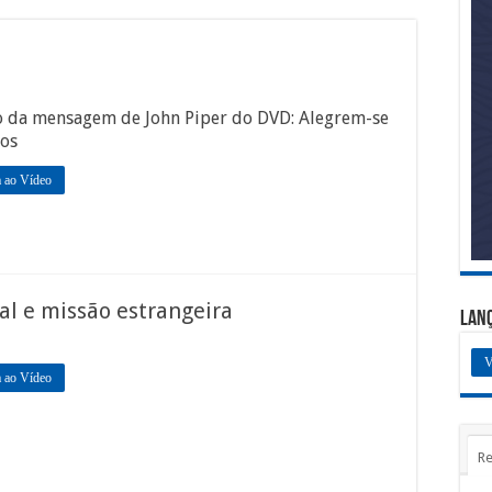
o da mensagem de John Piper do DVD: Alegrem-se
vos
a ao Vídeo
al e missão estrangeira
Lan
V
a ao Vídeo
Re