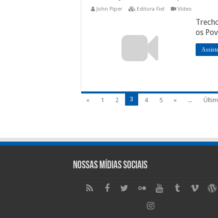
John Piper
Editora Fiel
Vídeo
Trech
os Po
Assist
3
«
1
2
4
5
»
...
Últim
Nossas Mídias Sociais