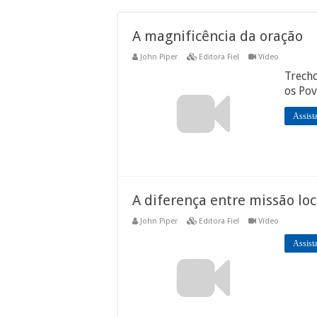
A magnificência da oração
John Piper
Editora Fiel
Vídeo
Trech
os Po
Assist
A diferença entre missão loc
John Piper
Editora Fiel
Vídeo
Assist