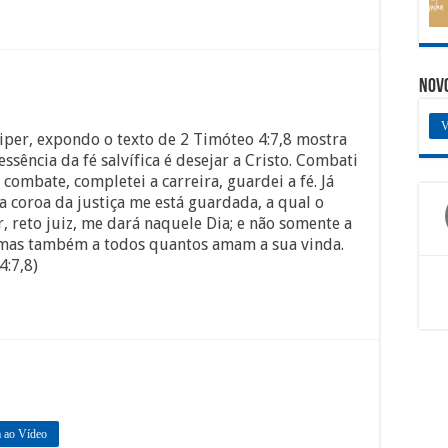
Nov
V
iper, expondo o texto de 2 Timóteo 4:7,8 mostra
essência da fé salvífica é desejar a Cristo. Combati
combate, completei a carreira, guardei a fé. Já
a coroa da justiça me está guardada, a qual o
, reto juiz, me dará naquele Dia; e não somente a
mas também a todos quantos amam a sua vinda.
4:7,8)
a ao Vídeo