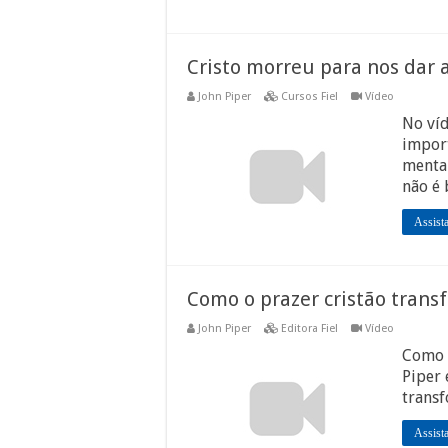
Cristo morreu para nos dar 
John Piper
Cursos Fiel
Vídeo
No víd
import
mental
não é 
Assist
Como o prazer cristão trans
John Piper
Editora Fiel
Vídeo
Como v
Piper 
transf
Assist