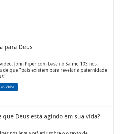
a para Deus
vídeo, John Piper com base no Salmo 103 nos
 de que "pais existem para revelar a paternidade
s".
a ao Vídeo
e que Deus está agindo em sua vida?
iper nos leva a refletir sobre o o texto de