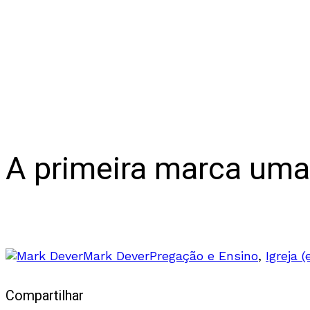
A primeira marca uma 
Pregação expositiva
Mark Dever
Pregação e Ensino
,
Igreja (
Compartilhar