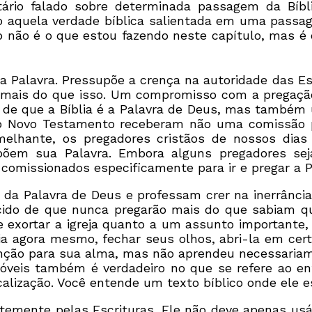
rio falado sobre determinada passagem da Bíblia
aquela verdade bíblica salientada em uma passagem
so não é o que estou fazendo neste capítulo, mas 
da Palavra. Pressupõe a crença na autoridade das Es
o mais do que isso. Um compromisso com a pregaçã
de que a Bíblia é a Palavra de Deus, mas também
do Novo Testamento receberam não uma comissão 
elhante, os pregadores cristãos de nossos dias
em sua Palavra. Embora alguns pregadores sej
 comissionados especificamente para ir e pregar a 
 da Palavra de Deus e professam crer na inerrânci
encido de que nunca pregarão mais do que sabiam 
exortar a igreja quanto a um assunto importante, 
a agora mesmo, fechar seus olhos, abri-la em certo
 bênção para sua alma, mas não aprendeu necessaria
óveis também é verdadeiro no que se refere ao ent
ocalização. Você entende um texto bíblico onde ele e
emente pelas Escrituras. Ele não deve apenas usá