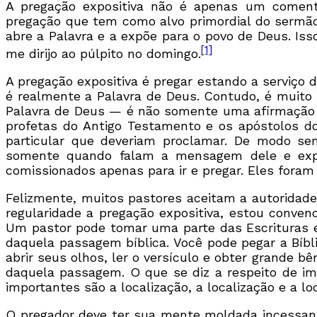
A pregação expositiva não é apenas um comentá
pregação que tem como alvo primordial do sermão 
abre a Palavra e a expõe para o povo de Deus. Is
[1]
me dirijo ao púlpito no domingo.
A pregação expositiva é pregar estando a serviço 
é realmente a Palavra de Deus. Contudo, é muit
Palavra de Deus — é não somente uma afirmação 
profetas do Antigo Testamento e os apóstolos 
particular que deveriam proclamar. De modo sem
somente quando falam a mensagem dele e expõ
comissionados apenas para ir e pregar. Eles foram
Felizmente, muitos pastores aceitam a autoridade
regularidade a pregação expositiva, estou conv
Um pastor pode tomar uma parte das Escrituras e 
daquela passagem bíblica. Você pode pegar a Bíbli
abrir seus olhos, ler o versículo e obter grande
daquela passagem. O que se diz a respeito de im
importantes são a localização, a localização e a l
O pregador deve ter sua mente moldada incessant