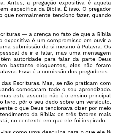
. Antes, a pregação expositiva é aquela
 específica da Bíblia. É isso. O pregador
é o que normalmente tenciono fazer, quando
crituras — a crença no fato de que a Bíblia
o expositiva é um compromisso em ouvir a
 uma submissão de si mesmo à Palavra. Os
pessoal de ir e falar, mas uma mensagem
 têm autoridade para falar da parte Deus
am bastante eloquentes, eles não foram
Palavra. Essa é a comissão dos pregadores.
a das Escrituras. Mas, se não praticam com
quando começaram todo o seu aprendizado.
mas este assunto não é o ensino principal
 livro, pôr o seu dedo sobre um versículo,
mente o que Deus tencionava dizer por meio
endimento da Bíblia: os três fatores mais
stá, no contexto em que ele foi inspirado.
-las como uma desculpa para o que ele já