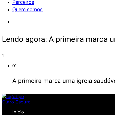
Parceiros
Quem somos
Lendo agora:
A primeira marca u
1
01
A primeira marca uma igreja saudáv
Claro
Escuro
Início