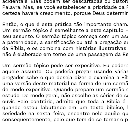
acidentais. Elas podem ser descartadas ou disto
Palavra. Mas, se você estabelecer a prioridade da 
certeza haverá crescimento, porque Deus determino
Então, o que é esta prática tão importante cham
Um sermão tópico é semelhante a este capítulo —
seu assunto. O sermão tópico começa com um assunt
a paternidade, a santificação ou até a pregação ex
da Bíblia, e os combina com histórias ilustrativa
não é elaborado em torno de uma passagem da Escr
Um sermão tópico pode ser expositivo. Eu pode
aquele assunto. Ou poderia pregar usando vár
pregador sabe o que deseja dizer e examina a Bí
uma versão deste material na forma de um sermão
de modo expositivo. Quando preparo um sermão 
estudo. De modo geral, não escolho as séries de s
ouvir. Pelo contrário, admito que toda a Bíblia
quando estou labutando em um texto bíblico,
seriedade na sexta-feira, encontro nele aquilo q
consequentemente, pelo que tem de se tornar o p