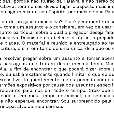
rcidas, porque não fluirão da Palavra e não serão
Palavra, terá no seu devido lugar o aspecto mais imp
u agir mediante seu Espírito, por meio de sua Pala
ada de pregação expositiva? Ela é geralmente des
 toma um assunto e o considera, em vez de usar u
o particular sobre o qual o pregador deseja falar.
positiva. Depois de estabelecer o tópico, o pregado
s e piadas. O material é reunido e entrelaçado ao 
itura, e sim em torno de uma única ideia que eu e
ria resolver pregar sobre um assunto e tomar ap
ias passagens que tratam deste mesmo tema. Mas
blia, a fim de encontrar o que poderá dizer sobre
, eu sabia exatamente quando limitar o que eu que
expositivo, frequentemente me surpreendo com o
ermões expositivos por causa dos assuntos específi
 é relevante para nós em todo o tempo. Creio que 
 lendo-o em meu tempo devocional, na semana a
ue não esperava encontrar. Sou surpreendido pela 
rincipal alvo de meu sermão.