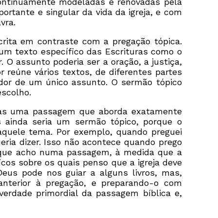
 continuamente modeladas e renovadas pela
ortante e singular da vida da igreja, e com
vra.
crita em contraste com a pregação tópica.
m texto específico das Escrituras como o
 O assunto poderia ser a oração, a justiça,
r reúne vários textos, de diferentes partes
redor de um único assunto. O sermão tópico
scolho.
enas uma passagem que aborda exatamente
 ainda seria um sermão tópico, porque o
 aquele tema. Por exemplo, quando preguei
ria dizer. Isso não acontece quando prego
 que acho numa passagem, à medida que a
cos sobre os quais penso que a igreja deve
Deus pode nos guiar a alguns livros, mas,
nterior à pregação, e preparando-o com
verdade primordial da passagem bíblica e,