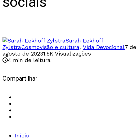
sociais
Redes sociais e o nosso coração
Sarah Eekhoff
Zylstra
Cosmovisão e cultura
,
Vida Devocional
7 de
agosto de 2023
1.5K Visualizações
4 min de leitura
Compartilhar
Início