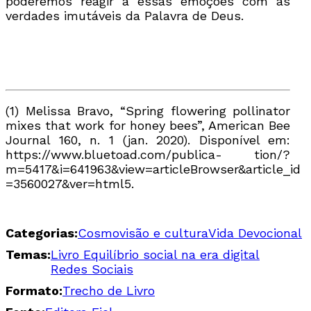
poderemos reagir a essas emoções com as
verdades imutáveis da Palavra de Deus.
(1)
Melissa Bravo, “Spring flowering pollinator
mixes that work for honey bees”, American Bee
Journal 160, n. 1 (jan. 2020). Disponível em:
https://www.bluetoad.com/publica- tion/?
m=5417&i=641963&view=articleBrowser&article_id
=3560027&ver=html5.
Categorias:
Cosmovisão e cultura
Vida Devocional
Temas:
Livro Equilíbrio social na era digital
Redes Sociais
Formato:
Trecho de Livro